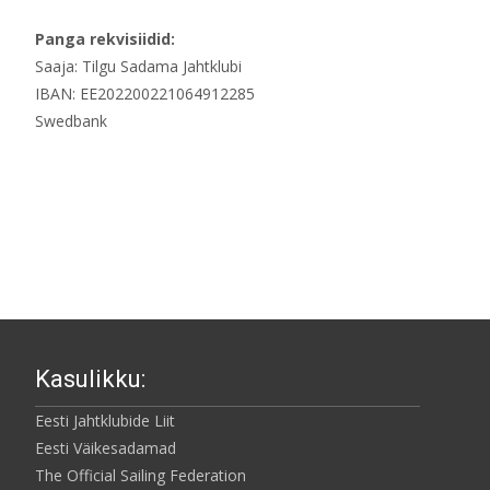
Panga rekvisiidid:
Saaja: Tilgu Sadama Jahtklubi
IBAN: EE202200221064912285
Swedbank
Kasulikku:
Eesti Jahtklubide Liit
Eesti Väikesadamad
The Official Sailing Federation