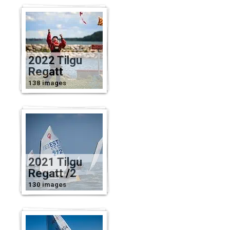
2022 Tilgu
Regatt
138 images
2021 Tilgu
Regatt /2
130 images