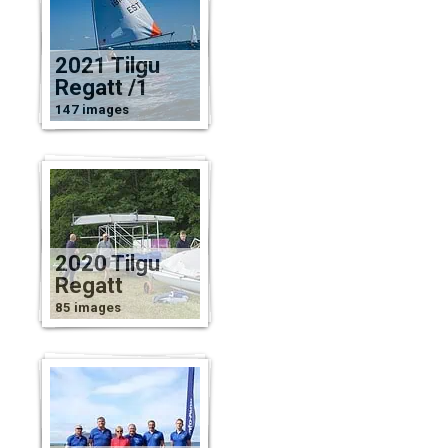
2021 Tilgu
Regatt /1
147 images
2020 Tilgu
Regatt
85 images