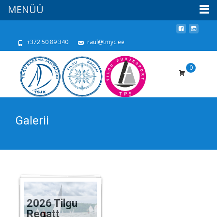
MENÜÜ
+372 50 89 340
raul@tmyc.ee
0
Galerii
2026 Tilgu
Regatt