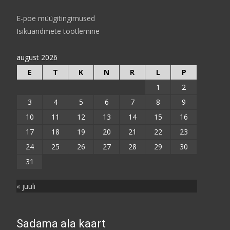
E-poe müügitingimused
Isikuandmete töötlemine
august 2026
E
T
K
N
R
L
P
1
2
3
4
5
6
7
8
9
10
11
12
13
14
15
16
17
18
19
20
21
22
23
24
25
26
27
28
29
30
31
« juuli
Sadama ala kaart