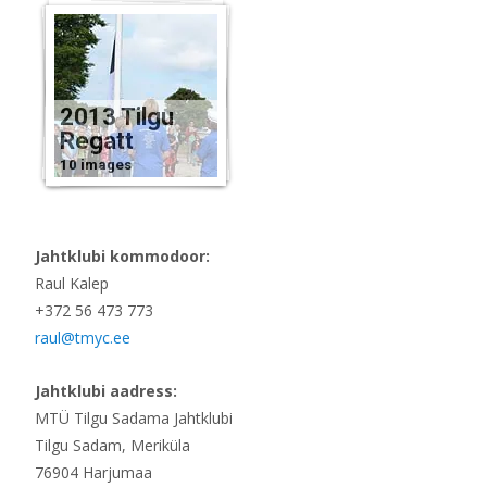
2013 Tilgu
Regatt
10 images
Jahtklubi kommodoor:
Raul Kalep
+372 56 473 773
raul@tmyc.ee
Jahtklubi aadress:
MTÜ Tilgu Sadama Jahtklubi
Tilgu Sadam, Meriküla
76904 Harjumaa