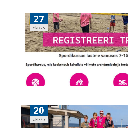
27
okt/25
20
okt/25