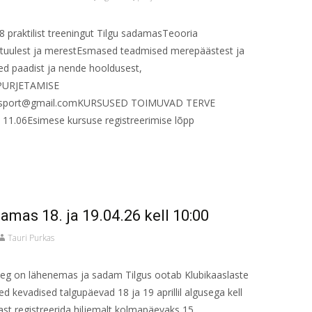
raktilist treeningut Tilgu sadamasTeooria
tuulest ja merestEsmased teadmised merepäästest ja
ed paadist ja nende hooldusest,
PURJETAMISE
esport@gmail.comKURSUSED TOIMUVAD TERVE
.06Esimese kursuse registreerimise lõpp
mas 18. ja 19.04.26 kell 10:00
Tauri Purkas
g on lähenemas ja sadam Tilgus ootab Klubikaaslaste
d kevadised talgupäevad 18 ja 19 aprillil algusega kell
nast registreerida hiljemalt kolmapäevaks 15.