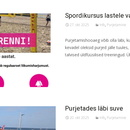
Spordikursus lastele v
27. okt 2025
Info
,
Purjetamine
Purjetamishooaeg võib olla läbi, kui
kevadel oleksid purjed jälle tuules
talvised üldfüüsilised treeningud. Ü
Read More...
Purjetades läbi suve
20. okt 2025
Info
,
Purjetamine