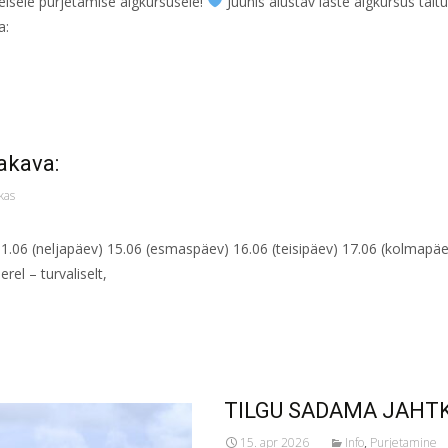
eisele purjetamise algkursusele!
Juunis alustav laste algkursus täit
a:
jakava:
kas
1.06 (neljapäev) 15.06 (esmaspäev) 16.06 (teisipäev) 17.06 (kolmapäe
l – turvaliselt,
TILGU SADAMA JAHT
15. apr 2026
Info
,
Purjetamine