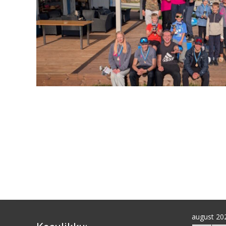
Postituste
leheküljendus
august 20