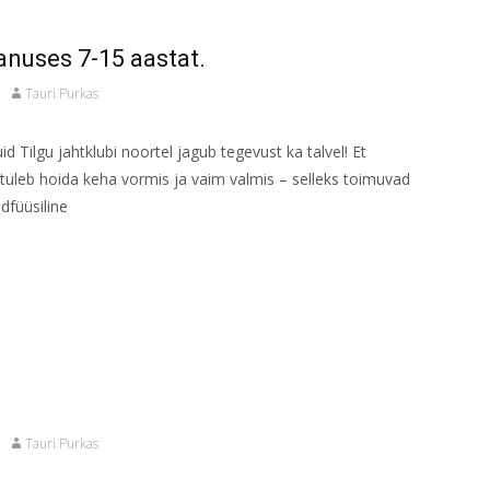
anuses 7-15 aastat.
Tauri Purkas
d Tilgu jahtklubi noortel jagub tegevust ka talvel! Et
, tuleb hoida keha vormis ja vaim valmis – selleks toimuvad
ldfüüsiline
Tauri Purkas