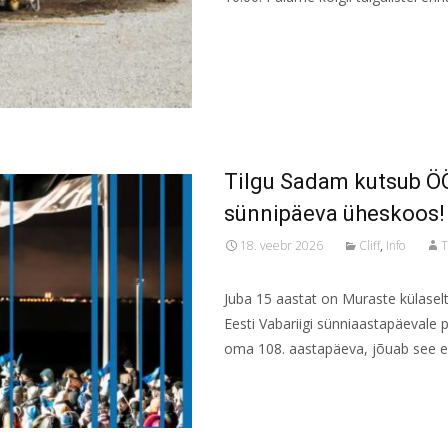
Read More...
Tilgu Sadam kutsub Ö
sünnipäeva üheskoos!
18. veebr 2026
Cliff
,
Info
T
Juba 15 aastat on Muraste külaselt
Eesti Vabariigi sünniaastapäevale
oma 108. aastapäeva, jõuab see eri
Read More...