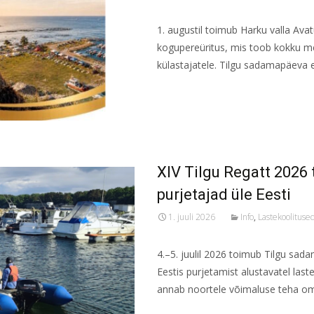
1. augustil toimub Harku valla Av
kogupereüritus, mis toob kokku m
külastajatele. Tilgu sadamapäeva 
Read More...
XIV Tilgu Regatt 2026
purjetajad üle Eesti
1. juuli 2026
Info
,
Lastekoolituse
4.–5. juulil 2026 toimub Tilgu sad
Eestis purjetamist alustavatel las
annab noortele võimaluse teha 