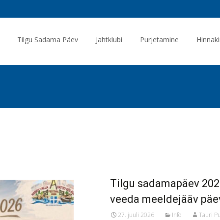
Tilgu Sadama Päev
Jahtklubi
Purjetamine
Hinnaki
Tilgu sadamapäev 2026 
veeda meeldejääv päe
27. juuli 2026
Info
Tauri P