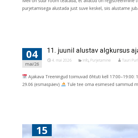
Meil on suur rõõm teatada, et avatud on registreerimine t
purjetamisega alustada just suve keskel, siis alustame jub
Read More...
11. juunil alustav algkursus a
04
4. mai 2026
Info
,
Purjetamine
Tauri Pur
mai/26
Ajakava Treeningud toimuvad õhtuti kell 17:00–19:00: 1
29.06 (esmaspäev)
Tule tee oma esimesed sammud mere
Read More...
15