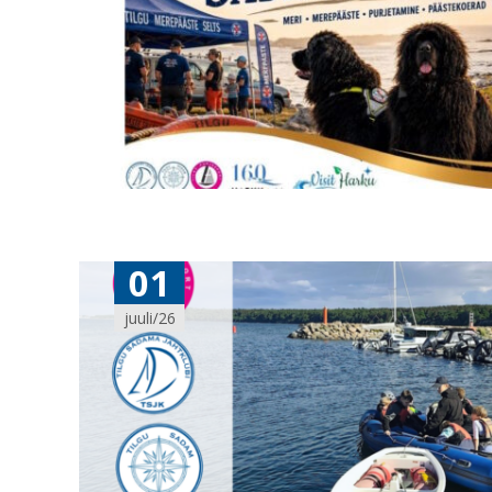
01
juuli/26