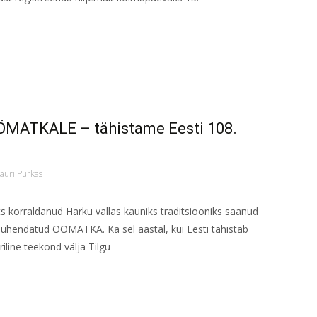
ÖMATKALE – tähistame Eesti 108.
auri Purkas
s korraldanud Harku vallas kauniks traditsiooniks saanud
 pühendatud ÖÖMATKA. Ka sel aastal, kui Eesti tähistab
line teekond välja Tilgu