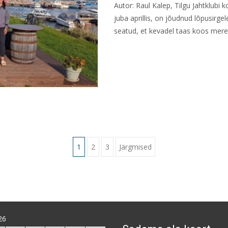
Autor: Raul Kalep, Tilgu Jahtklub
juba aprillis, on jõudnud lõpusirge
seatud, et kevadel taas koos mer
Read More...
1
2
3
Järgmised
26