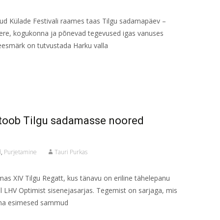
atud Külade Festivali raames taas Tilgu sadamapäev –
ere, kogukonna ja põnevad tegevused igas vanuses
eesmärk on tutvustada Harku valla
 toob Tilgu sadamasse noored
d
,
Purjetamine
Tauri Purkas
amas XIV Tilgu Regatt, kus tänavu on eriline tähelepanu
tel LHV Optimist sisenejasarjas. Tegemist on sarjaga, mis
oma esimesed sammud