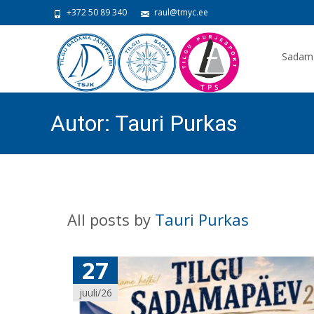
+372 50 89 340
raul@tmyc.ee
Skip
to
Sadam
content
Autor:
Tauri Purkas
All posts by
Tauri Purkas
27
juuli/26