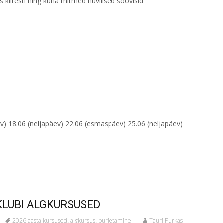
us kiiresti ning kuna mitmed huvilised soovisid
v) 18.06 (neljapäev) 22.06 (esmaspäev) 25.06 (neljapäev)
KLUBI ALGKURSUSED
2026 aasta kursused
,
algkursus
,
purjetamine
Tauri Purkas