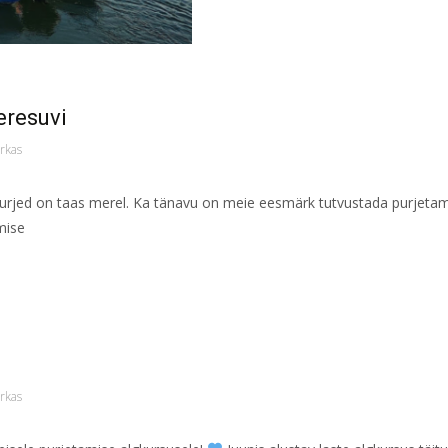
Read More...
eresuvi
rkas
rjed on taas merel. Ka tänavu on meie eesmärk tutvustada purjetamis
mise
!
rkas