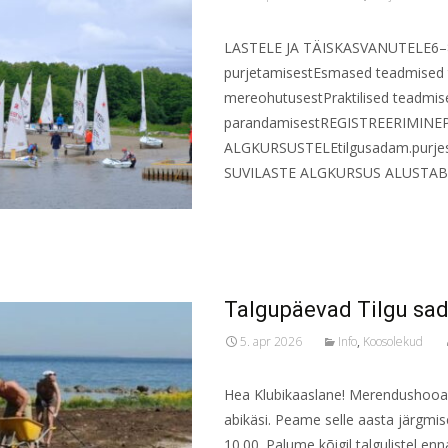
LASTELE JA TÄISKASVANUTELE6–8 p
purjetamisestEsmased teadmised 
mereohutusestPraktilised teadmis
parandamisestREGISTREERIMINE
ALGKURSUSTELEtilgusadam.purj
SUVILASTE ALGKURSUS ALUSTAB 11
Read More...
Talgupäevad Tilgu sada
5. apr 2026
Info
,
Koosolekud
Hea Klubikaaslane! Merendushooae
abikäsi. Peame selle aasta järgmise
10.00. Palume kõigil talgulistel en