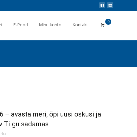
0
ri
E-Pood
Minu konto
Kontakt
– avasta meri, õpi uusi oskusi ja
v Tilgu sadamas
urkas