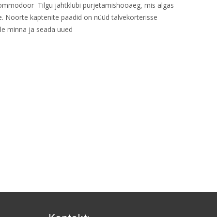
i kommodoor Tilgu jahtklubi purjetamishooaeg, mis algas
le. Noorte kaptenite paadid on nüüd talvekorterisse
ele minna ja seada uued