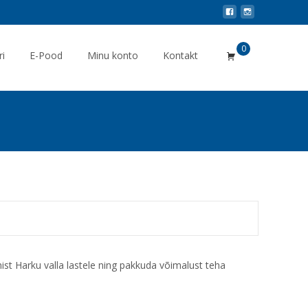
0
ri
E-Pood
Minu konto
Kontakt
t Harku valla lastele ning pakkuda võimalust teha