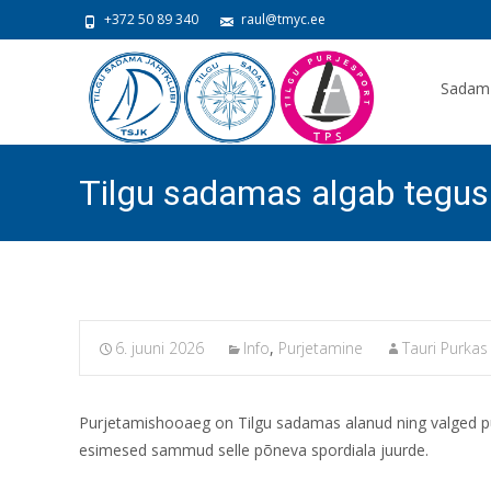
+372 50 89 340
raul@tmyc.ee
Skip
to
Sadam
content
Tilgu sadamas algab tegus
6. juuni 2026
Info
,
Purjetamine
Tauri Purkas
Purjetamishooaeg on Tilgu sadamas alanud ning valged pu
esimesed sammud selle põneva spordiala juurde.