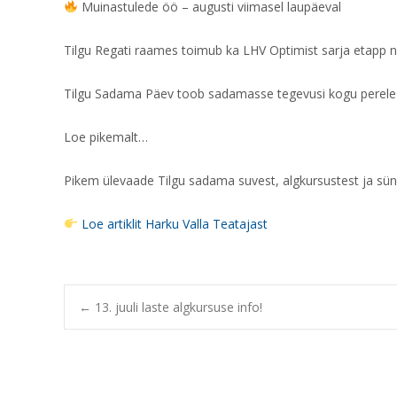
Muinastulede öö – augusti viimasel laupäeval
Tilgu Regati raames toimub ka LHV Optimist sarja etapp nin
Tilgu Sadama Päev toob sadamasse tegevusi kogu perele –
Loe pikemalt…
Pikem ülevaade Tilgu sadama suvest, algkursustest ja sün
Loe artiklit Harku Valla Teatajast
Post
←
13. juuli laste algkursuse info!
navigation