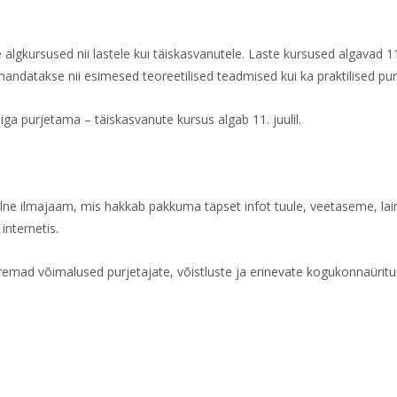
lgkursused nii lastele kui täiskasvanutele. Laste kursused algavad 11.
andatakse nii esimesed teoreetilised teadmised kui ka praktilised pu
iga purjetama – täiskasvanute kursus algab 11. juulil.
alne ilmajaam, mis hakkab pakkuma täpset infot tuule, veetaseme, la
nternetis.
emad võimalused purjetajate, võistluste ja erinevate kogukonnaürit