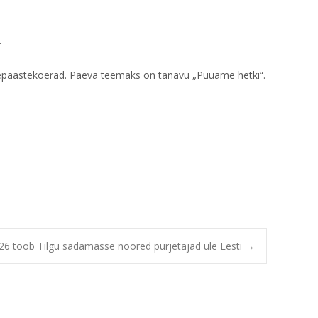
.
eepäästekoerad. Päeva teemaks on tänavu „Püüame hetki“.
026 toob Tilgu sadamasse noored purjetajad üle Eesti
→