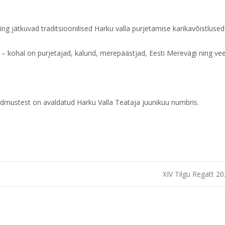
g jätkuvad traditsioonilised Harku valla purjetamise karikavõistlused
 kohal on purjetajad, kalurid, merepäästjad, Eesti Merevägi ning v
dmustest on avaldatud Harku Valla Teataja juunikuu numbris.
XIV Tilgu Regatt 2