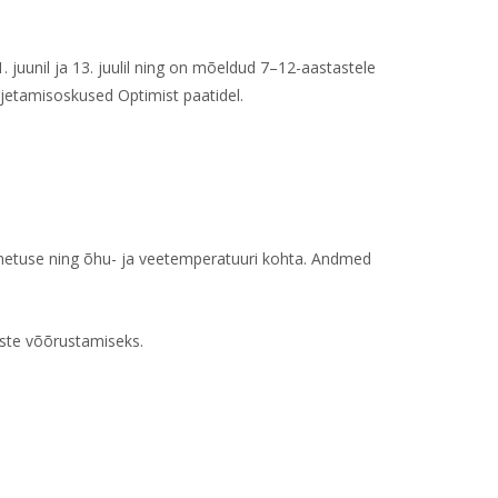
 juunil ja 13. juulil ning on mõeldud 7–12-aastastele
rjetamisoskused Optimist paatidel.
inetuse ning õhu- ja veetemperatuuri kohta. Andmed
uste võõrustamiseks.