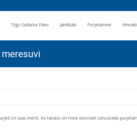
Tilgu Sadama Päev
Jahtklubi
Purjetamine
Hinnaki
 meresuvi
rjed on taas merel. Ka tänavu on meie eesmärk tutvustada purjetamis