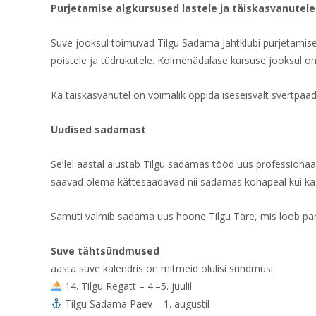
Purjetamise algkursused lastele ja täiskasvanutele
Suve jooksul toimuvad Tilgu Sadama Jahtklubi purjetamise a
poistele ja tüdrukutele. Kolmenädalase kursuse jooksul om
Ka täiskasvanutel on võimalik õppida iseseisvalt svertpaad
Uudised sadamast
Sellel aastal alustab Tilgu sadamas tööd uus professiona
saavad olema kättesaadavad nii sadamas kohapeal kui ka i
Samuti valmib sadama uus hoone Tilgu Tare, mis loob par
Suve tähtsündmused
aasta suve kalendris on mitmeid olulisi sündmusi:
14. Tilgu Regatt – 4.–5. juulil
Tilgu Sadama Päev – 1. augustil